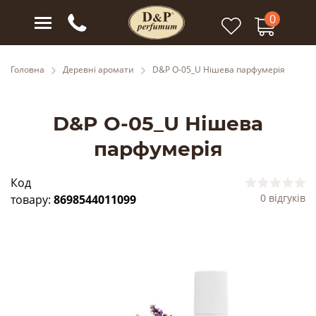
0
Головна
Деревні аромати
D&P O-05_U Нішева парфумерія
D&P O-05_U Нішева
парфумерія
Код
0 відгуків
товару:
8698544011099