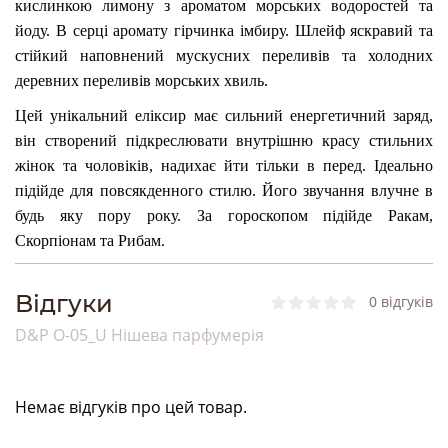
кислинкою лимону з ароматом морських водоростей та
йоду. В серці аромату гірчинка імбиру. Шлейф яскравий та
стійкий наповнений мускусних переливів та холодних
деревних переливів морських хвиль.
Цей унікальний еліксир має сильний енергетичний заряд,
він створений підкреслювати внутрішню красу стильних
жінок та чоловіків, надихає йти тільки в перед. Ідеально
підійде для повсякденного стилю. Його звучання влучне в
будь яку пору року. За гороскопом підійде Ракам,
Скорпіонам та Рибам.
Bідгуки
0 відгуків
D&P O-05_U Нішева парфумерія
Немає відгуків про цей товар.