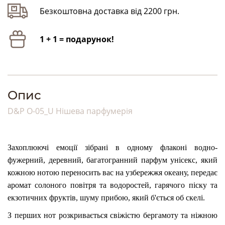
Безкоштовна доставка від 2200 грн.
1 + 1 = подарунок!
Опис
D&P O-05_U Нішева парфумерія
Захоплюючі емоції зібрані в одному флаконі водно-
фужерний, деревний, багатогранний парфум унісекс, який
кожною нотою переносить вас на узбережжя океану, передає
аромат солоного повітря та водоростей, гарячого піску та
екзотичних фруктів, шуму прибою, який б'ється об скелі.
З перших нот розкривається свіжістю бергамоту та ніжною