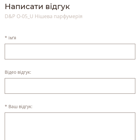
Написати відгук
D&P O-05_U Нішева парфумерія
* ім'я
Відео відгук:
* Ваш відгук: