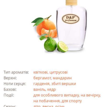
Тип ароматів:
квіткові, цитрусові
Верхні:
бергамот, мандарин
Ноти серця:
гарденія, збиті вершки
Базові:
ваніль, кедр
Події:
для особливого випадку, на вечірку,
на побачення, для спорту
Сезон:
літо, весна, осінь