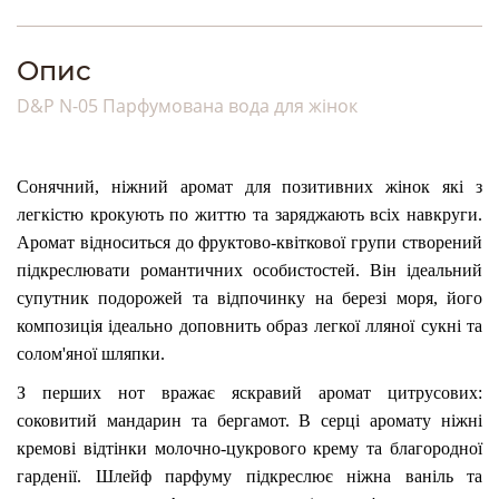
Опис
D&P N-05 Парфумована вода для жінок
Сонячний, ніжний аромат для позитивних жінок які з
легкістю крокують по життю та заряджають всіх навкруги.
Аромат відноситься до фруктово-квіткової групи створений
підкреслювати романтичних особистостей. Він ідеальний
супутник подорожей та відпочинку на березі моря, його
композиція ідеально доповнить образ легкої лляної сукні та
солом'яної шляпки.
З перших нот вражає яскравий аромат цитрусових:
соковитий мандарин та бергамот. В серці аромату ніжні
кремові відтінки молочно-цукрового крему та благородної
гарденії. Шлейф парфуму підкреслює ніжна ваніль та