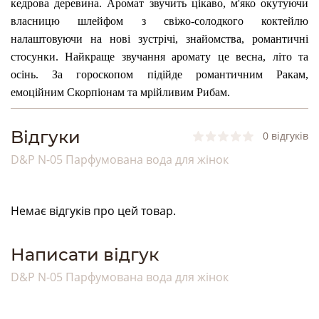
кедрова деревина. Аромат звучить цікаво, м'яко окутуючи
власницю шлейфом з свіжо-солодкого коктейлю
налаштовуючи на нові зустрічі, знайомства, романтичні
стосунки. Найкраще звучання аромату це весна, літо та
осінь. За гороскопом підійде романтичним Ракам,
емоційним Скорпіонам та мрійливим Рибам.
Bідгуки
0 відгуків
D&P N-05 Парфумована вода для жінок
Немає відгуків про цей товар.
Написати відгук
D&P N-05 Парфумована вода для жінок