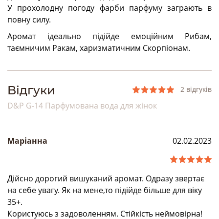
У прохолодну погоду фарби парфуму заграють в
повну силу.
Аромат ідеально підійде емоційним Рибам,
таємничим Ракам, харизматичним Скорпіонам.
Bідгуки
2 відгуків
D&P G-14 Парфумована вода для жінок
Маріанна
02.02.2023
Дійсно дорогий вишуканий аромат. Одразу звертає
на себе увагу. Як на мене,то підійде більше для віку
35+.
Користуюсь з задоволенням. Стійкість неймовірна!