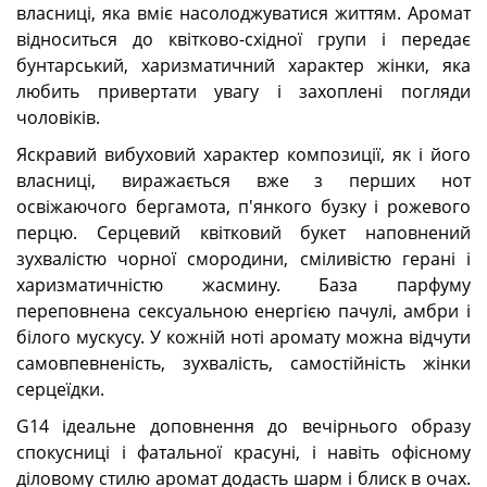
власниці, яка вміє насолоджуватися життям. Аромат
відноситься до квітково-східної групи і передає
бунтарський, харизматичний характер жінки, яка
любить привертати увагу і захоплені погляди
чоловіків.
Яскравий вибуховий характер композиції, як і його
власниці, виражається вже з перших нот
освіжаючого бергамота, п'янкого бузку і рожевого
перцю. Серцевий квітковий букет наповнений
зухвалістю чорної смородини, сміливістю герані і
харизматичністю жасмину. База парфуму
переповнена сексуальною енергією пачулі, амбри і
білого мускусу. У кожній ноті аромату можна відчути
самовпевненість, зухвалість, самостійність жінки
серцеїдки.
G14 ідеальне доповнення до вечірнього образу
спокусниці і фатальної красуні, і навіть офісному
діловому стилю аромат додасть шарм і блиск в очах.