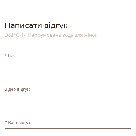
Написати відгук
D&P G-14 Парфумована вода для жінок
* ім'я
Відео відгук:
* Ваш відгук: