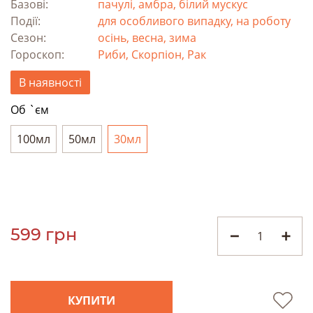
Базові:
пачулі, амбра, білий мускус
Події:
для особливого випадку, на роботу
Сезон:
осінь, весна, зима
Гороскоп:
Риби, Скорпіон, Рак
В наявності
Об `єм
100мл
50мл
30мл
599 грн
КУПИТИ