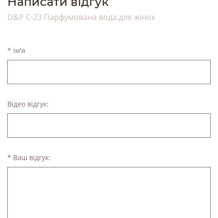
Написати відгук
D&P C-23 Парфумована вода для жінок
* ім'я
Відео відгук:
* Ваш відгук: