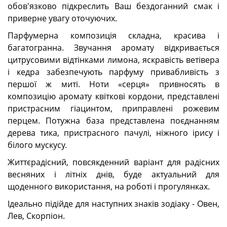
обов'язково підкреслить Ваш бездоганний смак і
приверне увагу оточуючих.
Парфумерна композиція складна, красива і
багатогранна. Звучання аромату відкривається
цитрусовими відтінками лимона, яскравість ветівера
і кедра забезпечують парфуму привабливість з
першої ж миті. Ноти «серця» привносять в
композицію аромату квіткові кордони, представлені
пристрасним гіацинтом, приправлені рожевим
перцем. Потужна база представлена поєднанням
дерева тика, пристрасного пачулі, ніжного ірису і
білого мускусу.
Життєрадісний, повсякденний варіант для радісних
весняних і літніх днів, буде актуальний для
щоденного використання, на роботі і прогулянках.
Ідеально підійде для наступних знаків зодіаку - Овен,
Лев, Скорпіон.