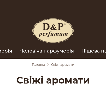
мерія
Чоловіча парфумерія
Нішева п
Головна
Свіжі аромати
Свіжі аромати