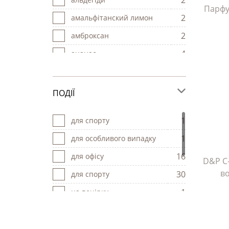
2
4
Стрілець
Парфу
2
амальфітанский лимон
4
Телець
2
амброксан
1
Терези
4
ананас
7
апельсин
14
бергамот
ПОДІЇ
2
біла фрезія
1
для cпорту
1
білий мускус
1
для особливого випадку
2
ветивер
16
для офісу
D&P C
1
горілка
во
30
для спорту
11
грейпфрут
1
на вечірку
4
жасмин
38
на кожен день
1
журавлина
3
на побачення