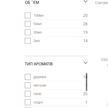
ОБ `ЄМ
Сортува
20
100мл
28
50мл
19
30мл
14
2мл
D&P
ТИП АРОМАТІВ
18
деревні
1
квіткові
35
свіжі
1
східні