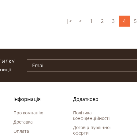
|<
<
1
2
3
4
5
СИЛКУ
зиції
Інформація
Додатково
Про компанію
Політика
конфіденційності
Доставка
Договір публічної
Оплата
оферти