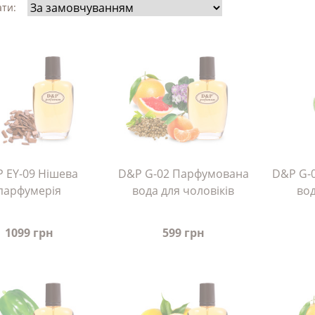
ти:
 EY-09 Нішева
D&P G-02 Парфумована
D&P G-
парфумерія
вода для чоловіків
вод
1099 грн
599 грн