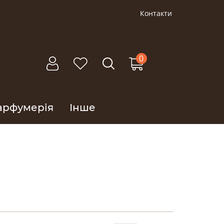
Контакти
0
арфумерія
Інше