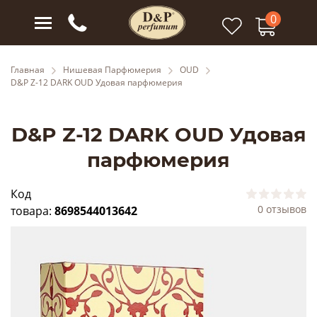
0
Главная
Нишевая Парфюмерия
OUD
D&P Z-12 DARK OUD Удовая парфюмерия
D&P Z-12 DARK OUD Удовая
парфюмерия
Код
0 отзывов
товара:
8698544013642