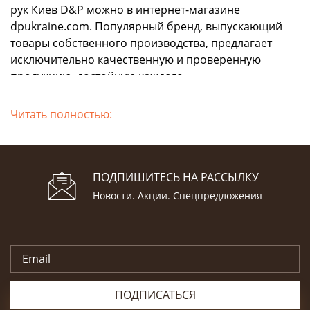
рук Киев D&P можно в интернет-магазине
dpukraine.com. Популярный бренд, выпускающий
товары собственного производства, предлагает
исключительно качественную и проверенную
продукцию, достойную каждого.
Купить антисептик D&P:
Читать полностью:
время подумать о себе
Патогенные микроорганизмы нужно уничтожать.
Заметим, что именно они вызывают
ПОДПИШИТЕСЬ НА РАССЫЛКУ
многочисленные болезни, которых можно с
Новости. Акции. Спецпредложения
легкостью избежать, лишь соблюдая элементарные
правила гигиены рук. Пользоваться современными
средствами:
легко;
оперативно;
ПОДПИСАТЬСЯ