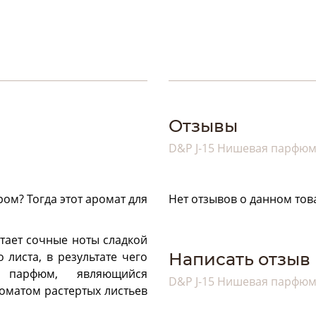
Отзывы
D&P J-15 Нишевая парфю
ом? Тогда этот аромат для
Нет отзывов о данном тов
етает сочные ноты сладкой
листа, в результате чего
Написать отзыв
 парфюм, являющийся
D&P J-15 Нишевая парфю
оматом растертых листьев