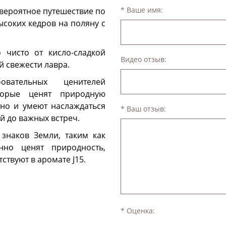
* Ваше имя:
евероятное путешествие по
ысоких кедров на поляну с
 чисто от кисло-сладкой
Видео отзыв:
 свежести лавра.
вательных ценителей
торые ценят природную
нтно и умеют наслаждаться
* Ваш отзыв:
 до важных встреч.
знаков Земли, таким как
нно ценят природность,
ствуют в аромате J15.
* Оценка: