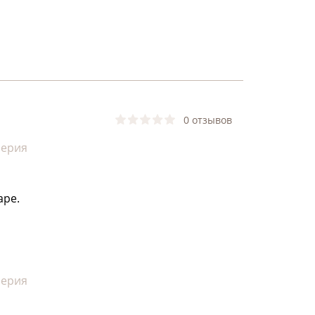
0 отзывов
мерия
аре.
мерия