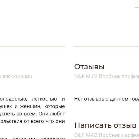
Отзывы
ы для женщин
D&P M-02 Пробник парфю
лодостью, легкостью и
Нет отзывов о данном тов
вушек и женщин, которые
успеть во всем. Они любят
ольствия от всего что они
Написать отзыв
D&P M-02 Пробник парфю