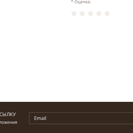
* Оценка:
ССЫЛКУ
дложения