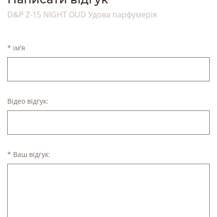
D&P Z-15 NIGHT OUD Удова парфумерія
* ім'я
Відео відгук:
* Ваш відгук: