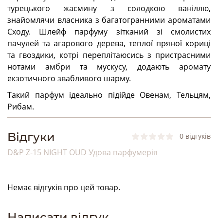
турецького жасмину з солодкою ваніллю,
знайомлячи власника з багатогранними ароматами
Сходу. Шлейф парфуму зітканий зі смолистих
пачулей та агарового дерева, теплої пряної кориці
та гвоздики, котрі переплітаюсись з пристрасними
нотами амбри та мускусу, додають аромату
екзотичного звабливого шарму.
Такий парфум ідеально підійде Овенам, Тельцям,
Рибам.
Bідгуки
0 відгуків
D&P Z-15 NIGHT OUD Удова парфумерія
Немає відгуків про цей товар.
Написати відгук