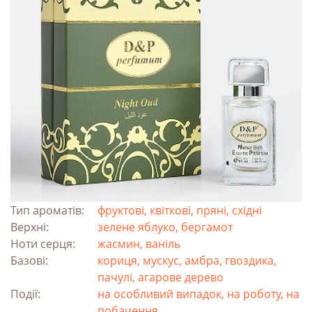
Тип ароматів:
фруктові, квіткові, пряні, східні
Верхні:
зелене яблуко, бергамот
Ноти серця:
жасмин, ваніль
Базові:
кориця, мускус, амбра, гвоздика,
пачулі, агарове дерево
Події:
на особливий випадок, на роботу, на
побачення