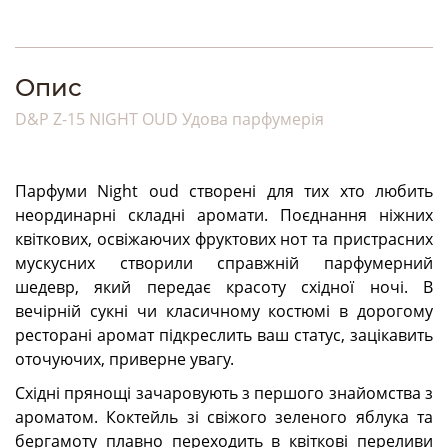
Опис
D&P Z-15 NIGHT OUD Удова парфумерія
Парфуми Night oud створені для тих хто любить
неординарні складні аромати. Поєднання ніжних
квіткових, освіжаючих фруктових нот та пристрасних
мускусних створили справжній парфумерний
шедевр, який передає красоту східної ночі. В
вечірній сукні чи класичному костюмі в дорогому
ресторані аромат підкреслить ваш статус, зацікавить
оточуючих, приверне увагу.
Східні прянощі зачаровують з першого знайомства з
ароматом. Коктейль зі свіжого зеленого яблука та
бергамоту плавно переходить в квіткові переливи