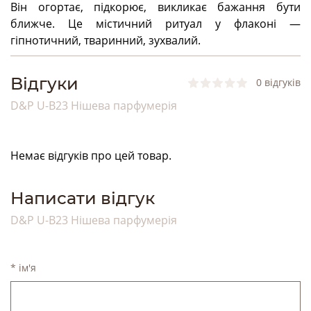
Він огортає, підкорює, викликає бажання бути
ближче. Це містичний ритуал у флаконі —
гіпнотичний, тваринний, зухвалий.
Bідгуки
0 відгуків
D&P U-B23 Нішева парфумерія
Немає відгуків про цей товар.
Написати відгук
D&P U-B23 Нішева парфумерія
* ім'я