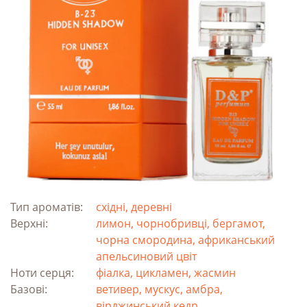
Тип ароматів:
східні, деревні
Верхні:
лимон, чорнобривці, бергамот,
чорна смородина, африканський
апельсиновий цвіт
Ноти серця:
фіалка, цикламен, жасмин
Базові:
ветивер, мускус, амбра,
вірджинський кедр