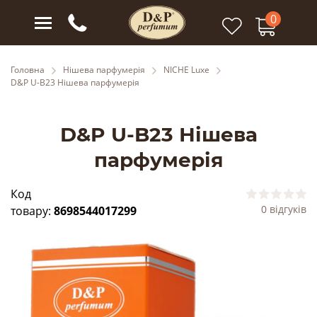
0
Головна
Нішева парфумерія
NICHE Luxe
D&P U-B23 Нішева парфумерія
D&P U-B23 Нішева
парфумерія
Код
0 відгуків
товару:
8698544017299