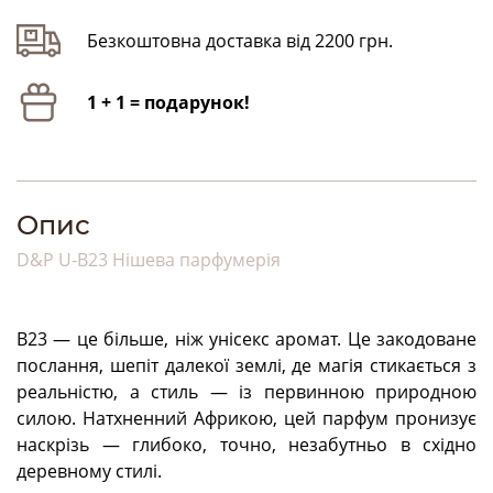
Безкоштовна доставка від 2200 грн.
1 + 1 = подарунок!
Опис
D&P U-B23 Нішева парфумерія
В23 — це більше, ніж унісекс аромат. Це закодоване
послання, шепіт далекої землі, де магія стикається з
реальністю, а стиль — із первинною природною
силою. Натхненний Африкою, цей парфум пронизує
наскрізь — глибоко, точно, незабутньо в східно
деревному стилі.