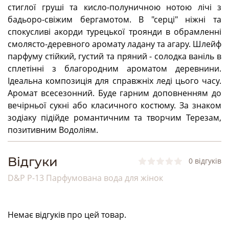
стиглої груші та кисло-полуничною нотою лічі з
бадьоро-свіжим бергамотом. В "серці" ніжні та
спокусливі акорди турецької троянди в обрамленні
смолясто-деревного аромату ладану та агару. Шлейф
парфуму стійкий, густий та пряний - солодка ваніль в
сплетінні з благородним ароматом деревнини.
Ідеальна композиція для справжніх леді цього часу.
Аромат всесезонний. Буде гарним доповненням до
вечірньої сукні або класичного костюму. За знаком
зодіаку підійде романтичним та творчим Терезам,
позитивним Водоліям.
Bідгуки
0 відгуків
D&P P-13 Парфумована вода для жінок
Немає відгуків про цей товар.