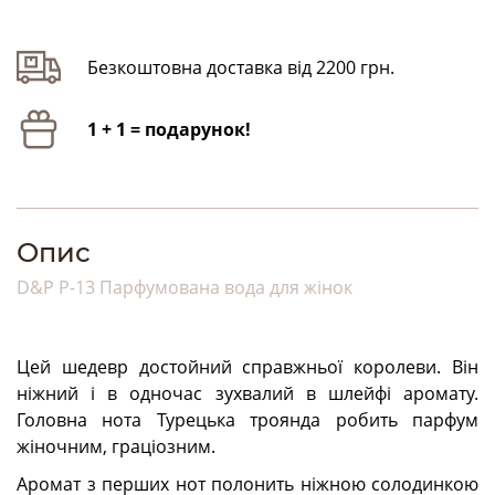
Безкоштовна доставка від 2200 грн.
1 + 1 = подарунок!
Опис
D&P P-13 Парфумована вода для жінок
Цей шедевр достойний справжньої королеви. Він
ніжний і в одночас зухвалий в шлейфі аромату.
Головна нота Турецька троянда робить парфум
жіночним, граціозним.
Аромат з перших нот полонить ніжною солодинкою