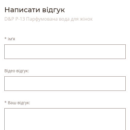
Написати відгук
D&P P-13 Парфумована вода для жінок
* ім'я
Відео відгук:
* Ваш відгук: