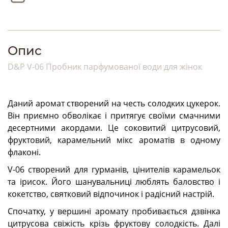
Опис
D&P V-06 Пробник парфумованої води для жінок
Даний аромат створений на честь солодких цукерок.
Він приємно обволікає і притягує своїми смачними
десертними акордами. Це соковитий цитрусовий,
фруктовий, карамельний мікс ароматів в одному
флаконі.
V-06 створений для гурманів, цінителів карамельок
та ірисок. Його шанувальниці люблять баловство і
кокетство, святковий відпочинок і радісний настрій.
Спочатку, у вершині аромату пробивається дзвінка
цитрусова свіжість крізь фруктову солодкість. Далі