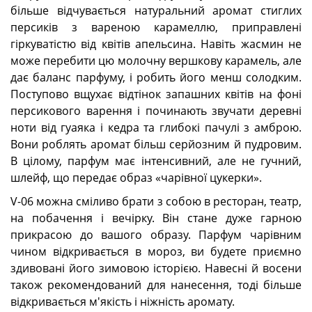
більше відчувається натуральний аромат стиглих
персиків з вареною карамеллю, приправлені
гіркуватістю від квітів апельсина. Навіть жасмин не
може перебити цю молочну вершкову карамель, але
дає баланс парфуму, і робить його менш солодким.
Поступово вщухає відтінок запашних квітів на фоні
персикового варення і починають звучати деревні
ноти від гуаяка і кедра та глибокі пачулі з амброю.
Вони роблять аромат більш серйозним й пудровим.
В цілому, парфум має інтенсивний, але не гучний,
шлейф, що передає образ «чарівної цукерки».
V-06 можна сміливо брати з собою в ресторан, театр,
на побачення і вечірку. Він стане дуже гарною
прикрасою до вашого образу. Парфум чарівним
чином відкривається в мороз, ви будете приємно
здивовані його зимовою історією. Навесні й восени
також рекомендований для нанесення, тоді більше
відкривається м'якість і ніжність аромату.