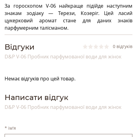
За гороскопом V-06 найкраще підійде наступним
знакам зодіаку — Терези, Козеріг. Цей ласий
цукерковий аромат стане для даних знаків
парфумерним талісманом.
Bідгуки
0 відгуків
D&P V-06 Пробник парфумованої води для жінок
Немає відгуків про цей товар.
Написати відгук
D&P V-06 Пробник парфумованої води для жінок
* ім'я