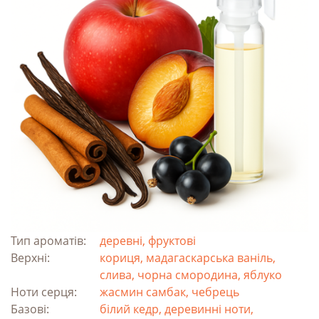
Тип ароматів:
деревні, фруктові
Верхні:
кориця, мадагаскарська ваніль,
слива, чорна смородина, яблуко
Ноти серця:
жасмин самбак, чебрець
Базові:
білий кедр, деревинні ноти,