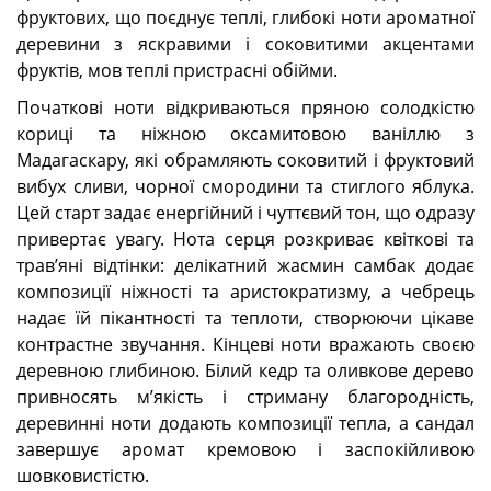
фруктових, що поєднує теплі, глибокі ноти ароматної
деревини з яскравими і соковитими акцентами
фруктів, мов теплі пристрасні обійми.
Початкові ноти відкриваються пряною солодкістю
кориці та ніжною оксамитовою ваніллю з
Мадагаскару, які обрамляють соковитий і фруктовий
вибух сливи, чорної смородини та стиглого яблука.
Цей старт задає енергійний і чуттєвий тон, що одразу
привертає увагу. Нота серця розкриває квіткові та
трав’яні відтінки: делікатний жасмин самбак додає
композиції ніжності та аристократизму, а чебрець
надає їй пікантності та теплоти, створюючи цікаве
контрастне звучання. Кінцеві ноти вражають своєю
деревною глибиною. Білий кедр та оливкове дерево
привносять м’якість і стриману благородність,
деревинні ноти додають композиції тепла, а сандал
завершує аромат кремовою і заспокійливою
шовковистістю.