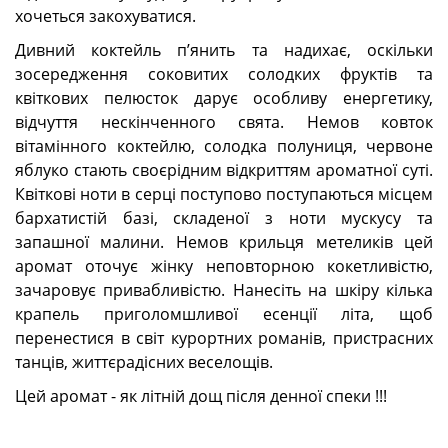
хочеться закохуватися.
Дивний коктейль п’янить та надихає, оскільки
зосередження соковитих солодких фруктів та
квіткових пелюсток дарує особливу енергетику,
відчуття нескінченного свята. Немов ковток
вітамінного коктейлю, солодка полуниця, червоне
яблуко стають своєрідним відкриттям ароматної суті.
Квіткові ноти в серці поступово поступаються місцем
бархатистій базі, складеної з ноти мускусу та
запашної малини. Немов крильця метеликів цей
аромат оточує жінку неповторною кокетливістю,
зачаровує привабливістю. Нанесіть на шкіру кілька
крапель приголомшливої есенції літа, щоб
перенестися в світ курортних романів, пристрасних
танців, життєрадісних веселощів.
Цей аромат - як літній дощ після денної спеки !!!