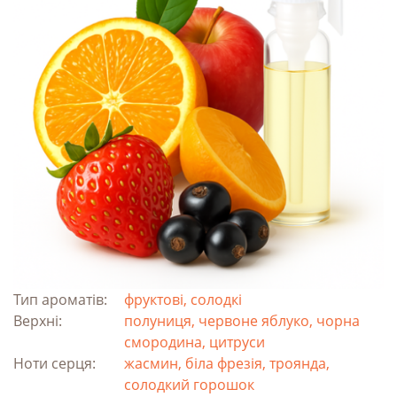
Тип ароматів:
фруктові, солодкі
Верхні:
полуниця, червоне яблуко, чорна
смородина, цитруси
Ноти серця:
жасмин, біла фрезія, троянда,
солодкий горошок