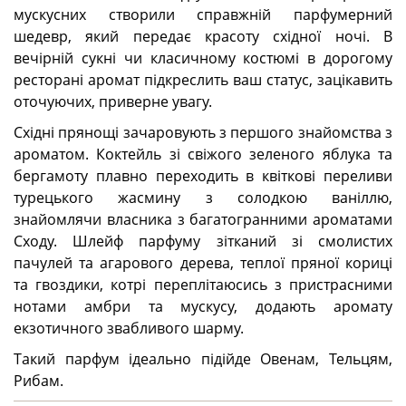
мускусних створили справжній парфумерний
шедевр, який передає красоту східної ночі. В
вечірній сукні чи класичному костюмі в дорогому
ресторані аромат підкреслить ваш статус, зацікавить
оточуючих, приверне увагу.
Східні прянощі зачаровують з першого знайомства з
ароматом. Коктейль зі свіжого зеленого яблука та
бергамоту плавно переходить в квіткові переливи
турецького жасмину з солодкою ваніллю,
знайомлячи власника з багатогранними ароматами
Сходу. Шлейф парфуму зітканий зі смолистих
пачулей та агарового дерева, теплої пряної кориці
та гвоздики, котрі переплітаюсись з пристрасними
нотами амбри та мускусу, додають аромату
екзотичного звабливого шарму.
Такий парфум ідеально підійде Овенам, Тельцям,
Рибам.