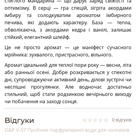
стиглого мандарина — що дарує заряд свіжості та
оптимізму. В серці — гра спецій, зігріта акордами
імбиру та солодкуватим ароматом імбирного
печива, які додають характеру. База — тепла,
обволікаюча, з акордами кедра і ванілі, залишає
стійкий, елегантний шлейф.
Це не просто аромат — це маніфест сучасного
мрійника: зухвалого, пристрасного, вільного.
Аромат ідеальний для теплої пори року — весни, літа
або ранньої осені. Добре розкривається у спекотні
дні, супроводжуючи активний день, ділові зустрічі чи
неспішні прогулянки. Але водночас достатньо
стильний, щоб стати родзинкою вечірнього виходу
чи побачення на заході сонця.
Bідгуки
0 відгуків
D&P V-07 Пробник парфумованої води для чоловіків