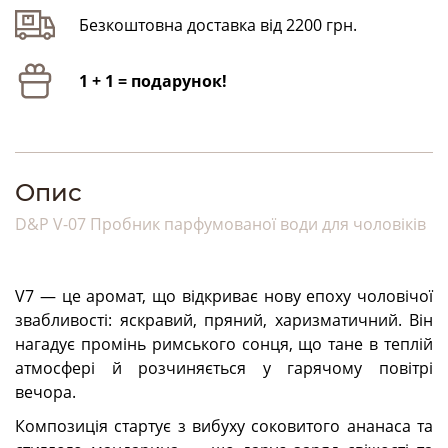
Безкоштовна доставка від 2200 грн.
1 + 1 = подарунок!
Опис
D&P V-07 Пробник парфумованої води для чоловіків
V7 — це аромат, що відкриває нову епоху чоловічої
звабливості: яскравий, пряний, харизматичний. Він
нагадує промінь римського сонця, що тане в теплій
атмосфері й розчиняється у гарячому повітрі
вечора.
Композиція стартує з вибуху соковитого ананаса та