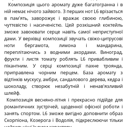
Композиція цього аромату дуже багатогранна і в
ній немає нічого зайвого. З перших нот L6 врізається
в пам'ять, заворожує і вражає своєю глибиною,
чуттєвістю і насиченістю. Цей розкішний коктейль
зможе завоювати серце навіть самої неприступної
дами. У верхівці композиції звучать свіжо-цитрусові
ноти бергамота, лимона і мандарина,
переплітаючись з водними акордами. Виноград,
фрукти і листя томату роблять L6 привабливим і
пікантним. У серці композиції пахне троянда,
приправлена чорним перцем. База аромату з
відтінків мускусу, амбри, сандалового дерева, кедра і
шоколаду, створює незабутній і ненав'язливий
шлейф.
Композиція весняно-літня і прекрасно підійде для
романтичних зустрічей, щоденної офісної роботи і
занять спортом. L6 зможе вигідно доповнити образ
Скорпіона, Козерога і Водолія, підкреслюючи тільки