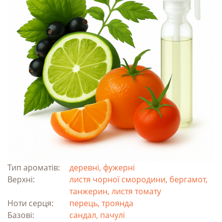
Тип ароматів:
деревні, фужерні
Верхні:
листя чорної смородини, бергамот,
танжерин, листя томату
Ноти серця:
перець, троянда
Базові:
сандал, пачулі