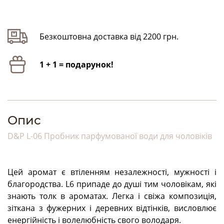
Безкоштовна доставка від 2200 грн.
1 + 1 = подарунок!
Опис
D&P L-06 Пробник парфумованої води для чоловіків
Цей аромат є втіленням незалежності, мужності і
благородства. L6 припаде до душі тим чоловікам, які
знають толк в ароматах. Легка і свіжа композиція,
зіткана з фужерних і деревних відтінків, висловлює
енергійність і волелюбність свого володаря.