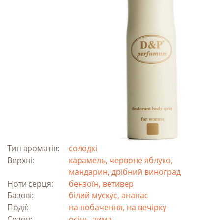
Тип ароматів:
солодкі
Верхні:
карамель, червоне яблуко,
мандарин, дрібний виноград
Ноти серця:
бензоїн, ветивер
Базові:
білий мускус, ананас
Події:
на побачення, на вечірку
Сезон:
осінь, зима