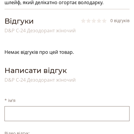
шлейф, який делікатно огортає володарку.
Bідгуки
0 відгуків
D&P C-24 Дезодорант жіночий
Немає відгуків про цей товар.
Написати відгук
D&P C-24 Дезодорант жіночий
* ім'я
Відео відгук: