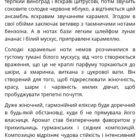
терпкий виноград і яскраві цитрусові, потім звучить
соковите солодке червоне яблуко, а відтіняється цей
ансамбль яскравим звучанням карамелі. Згодом в
свої обійми заключає ветивер з таємничими нотами
бензоінa. А в нотах бази легким шлейфом лунає
ананас і білий мускус, приправлені карамеллю.
Солодкі карамельні ноти немов розчинилися в
густому тумані білого мускусу, від чого створюється
враження, що це не краплі парфуму торкаються до
шкіри, a хмаринка, виткана з цукрової вати. Він
створений для того, щоб підкреслювати жіночність,
красу, шарм і чарівність милих дівчат, щоб
пробуджувати трепетні почуття.
Дуже жіночний, гармонійний еліксир буде доречний
в будь-якій обстановці, куди б не прямувала його
власниця. Аромат став безперечним фаворитом у
прихильниць гурманських і східних композицій.
Композицію відрізняє чудова стійкість і інтенсивний