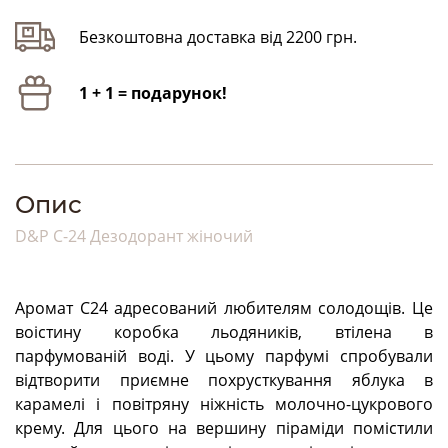
Безкоштовна доставка від 2200 грн.
1 + 1 = подарунок!
Опис
D&P C-24 Дезодорант жіночий
Аромат С24 адресований любителям солодощів. Це
воістину коробка льодяників, втілена в
парфумованій воді. У цьому парфумі спробували
відтворити приємне похрусткування яблука в
карамелі і повітряну ніжність молочно-цукрового
крему. Для цього на вершину піраміди помістили