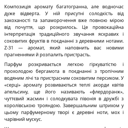
Композиція аромату багатогранна, але водночас
дуже відверта. У ній присутні солодкість від
закоханості та запаморочення вже повною мірою
від почуття, що розкрилось. Це провокаційна
інтерпретація традиційного звучання яскравих і
соковитих фруктів в поєднанні з деревними нотами.
Z-31 — аромат, який наповнить вас новими
прагненнями й розпалить пристрасть.
Парфум розкривається легкою гіркуватістю і
прохолодою бергамота в поєднанні з тропічним
водяним лічі та пристрасним соковитим персиком. У
«серці» аромату розвиваються теплі акорди квітів
апельсину, ще його називають «флердоранж»,
чуттєвий жасмин і солодкувата півонія в дружбі з
королівською трояндою. Завершальним штрихом у
цьому парфумерному творі є деревні ноти, мох і
чарівний мускус.