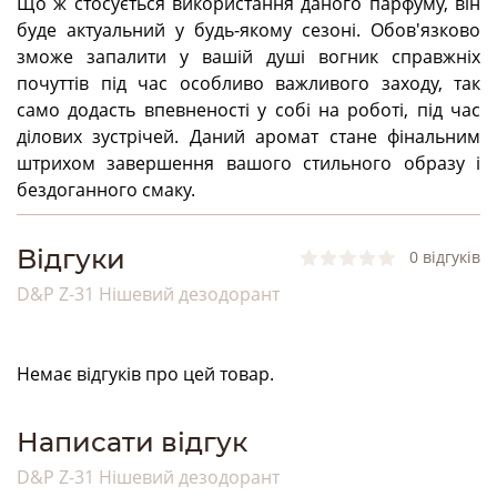
Що ж стосується використання даного парфуму, він
буде актуальний у будь-якому сезоні. Обов'язково
зможе запалити у вашій душі вогник справжніх
почуттів під час особливо важливого заходу, так
само додасть впевненості у собі на роботі, під час
ділових зустрічей. Даний аромат стане фінальним
штрихом завершення вашого стильного образу і
бездоганного смаку.
Bідгуки
0 відгуків
D&P Z-31 Нішевий дезодорант
Немає відгуків про цей товар.
Написати відгук
D&P Z-31 Нішевий дезодорант