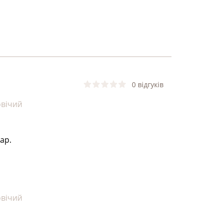
0 відгуків
овічий
ар.
овічий