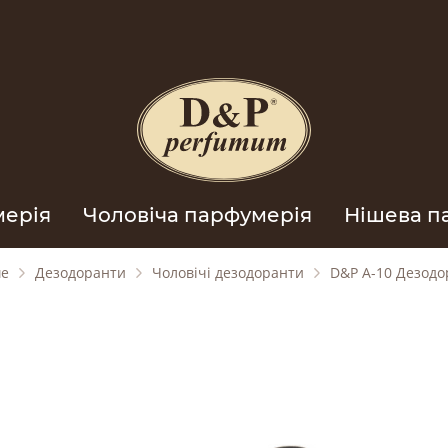
мерія
Чоловіча парфумерія
Нішева п
ше
Дезодоранти
Чоловічі дезодоранти
D&P A-10 Дезодо