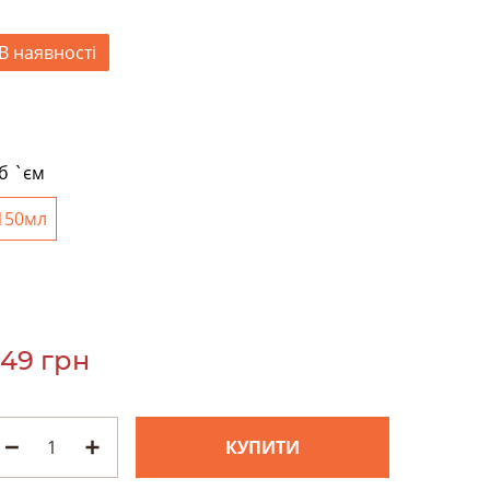
В наявності
б `єм
150мл
49 грн
КУПИТИ