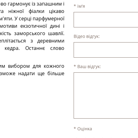
во гармонує із запашним і
* ім'я
а ніжної фіалки цікаво
м'яти. У серці парфумерної
 мотиви екзотичної дині і
кість заморського шавлії.
Відео відгук:
еплітається з деревними
о кедра. Останнє слово
ним вибором для кожного
* Ваш відгук:
 зможе надати ще більше
* Оцінка