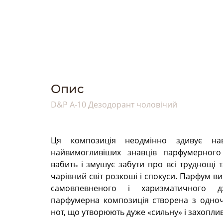
Опис
D&P A-10 Дезодорант чоловічий
Ця композиція неодмінно здивує нав
найвимогливіших знавців парфумерного м
вабить і змушує забути про всі труднощі 
чарівний світ розкоші і спокуси. Парфум в
самовпевненого і харизматичного дж
парфумерна композиція створена з одноч
нот, що утворюють дуже «сильну» і захопли