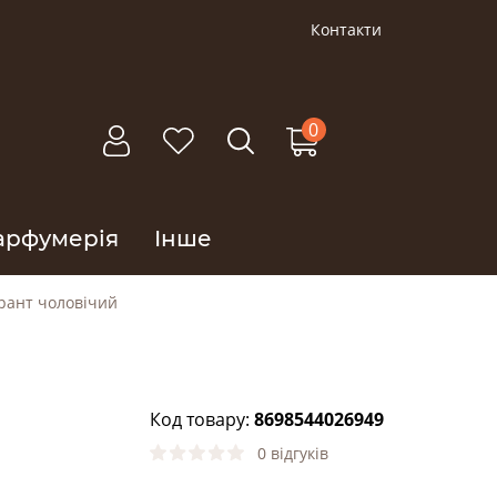
Контакти
0
арфумерія
Інше
рант чоловічий
Код товару:
8698544026949
0 відгуків