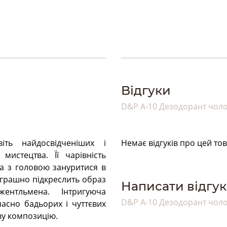
Bідгуки
D&P A-10 Дезодорант чол
іть найдосвідченіших і
Немає відгуків про цей тов
истецтва. Її чарівність
та з головою зануритися в
играшно підкреслить образ
Написати відгук
ентльмена. Інтригуюча
D&P A-10 Дезодорант чол
асно бадьорих і чуттєвих
ву композицію.