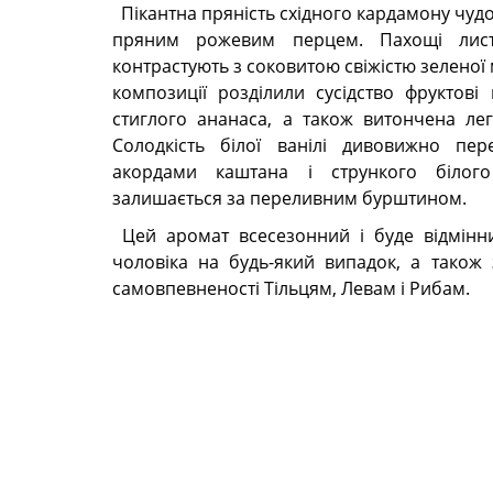
Пікантна пряність східного кардамону чудо
пряним рожевим перцем. Пахощі лист
контрастують з соковитою свіжістю зеленої 
композиції розділили сусідство фруктові
стиглого ананаса, а також витончена лег
Солодкість білої ванілі дивовижно пер
акордами каштана і стрункого білог
залишається за переливним бурштином.
Цей аромат всесезонний і буде відмін
чоловіка на будь-який випадок, а також
самовпевненості Тільцям, Левам і Рибам.