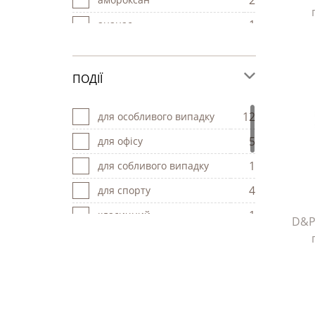
2
7
Терези
1
ананас
1
Тілець
2
апельсин
7
бергамот
ПОДІЇ
1
білий персик
12
для особливого випадку
1
ветивер
5
для офісу
1
вишня
1
для собливого випадку
1
гарденія
4
для спорту
1
геліотроп
1
класичний
D&P
3
грейпфрут
14
на вечірку
2
груша
13
на кожен день
1
гіркий мигдаль
5
на особливий випадок
5
жасмин
10
на побачення