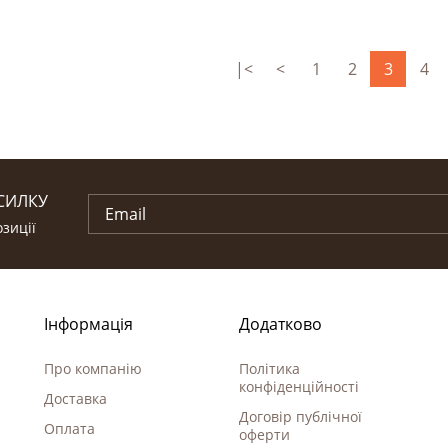
|<
<
1
2
3
4
СИЛКУ
зиції
Інформація
Додатково
Про компанію
Політика
конфіденційності
Доставка
Договір публічної
Оплата
оферти