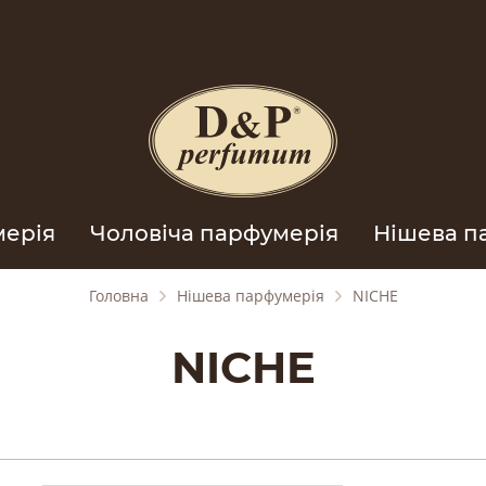
мерія
Чоловіча парфумерія
Нішева п
Головна
Нішева парфумерія
NICHE
NICHE