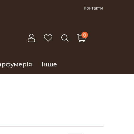
Контакти
0
арфумерія
Інше