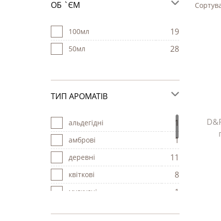
ОБ `ЄМ
Сортува
19
100мл
28
50мл
ТИП АРОМАТІВ
D&P
1
альдегідні
1
амброві
11
деревні
8
квіткові
1
мускусні
2
свіжі