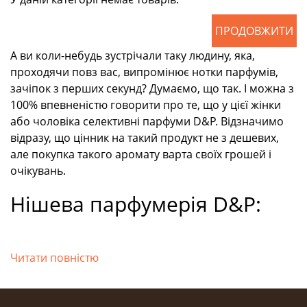
Селективна парфумерія
D&P: таємниці
ПРОДОВЖИТИ
вишуканого складу
А ви коли-небудь зустрічали таку людину, яка,
проходячи повз вас, випромінює нотки парфумів,
Кожен флакон з такої серії - це унікальний виріб. І
зачіпок з перших секунд? Думаємо, що так. І можна з
справа стосується не тільки аромату.
100% впевненістю говорити про те, що у цієї жінки
Дизайнерська упаковка і неповторні нотки, що
або чоловіка селективні парфуми D&P. Відзначимо
розкривають вас, як особистість - це варто того!
відразу, що цінник на такий продукт не з дешевих,
Але як зрозуміти простому споживачеві, що
але покупка такого аромату варта своїх грошей і
перед ним саме нишевая парфумерія D&P з
очікувань.
Києва? Звертаємо увагу на:
Нішева парфумерія D&P:
якісність;
гідні аромати для чоловіків
ексклюзивність аромату;
та жінок
тираж;
Читати повністю
Розкішні, презентабельні, дорогі парфуми на ньому
дизайн і стиль;
або на ній відчуваються відразу. Їх важко
маркетинг;