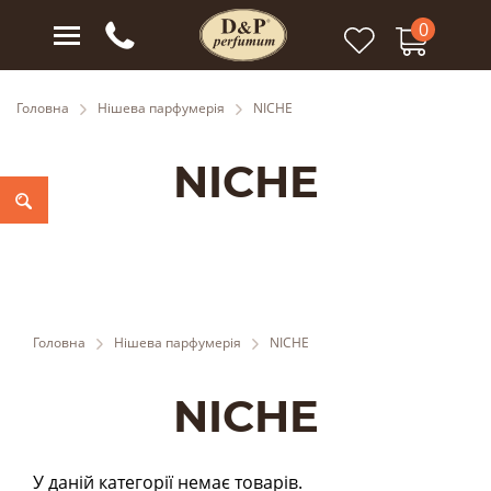
0
0
Головна
Нішева парфумерія
NICHE
NICHE
Головна
Нішева парфумерія
NICHE
NICHE
У даній категорії немає товарів.