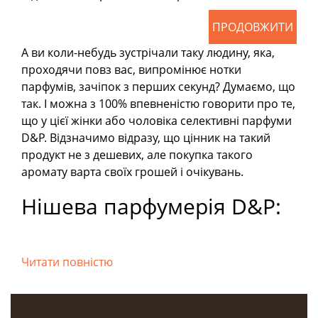
ПРОДОВЖИТИ
А ви коли-небудь зустрічали таку людину, яка,
проходячи повз вас, випромінює нотки
парфумів, зачіпок з перших секунд? Думаємо, що
так. І можна з 100% впевненістю говорити про те,
що у цієї жінки або чоловіка селективні парфуми
D&P. Відзначимо відразу, що цінник на такий
продукт не з дешевих, але покупка такого
аромату варта своїх грошей і очікувань.
Нішева парфумерія D&P:
гідні аромати для
чоловіків та жінок
Читати повністю
Розкішні, презентабельні, дорогі парфуми на
ньому або на ній відчуваються відразу. Їх важко
переплутати з чимось іншим. Неймовірний